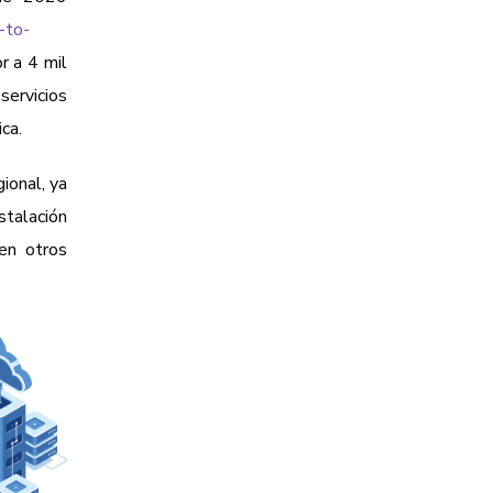
-to-
r a 4 mil
servicios
ica.
ional, ya
stalación
en otros