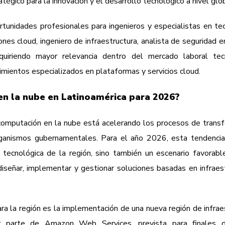
gico para la innovación y el desarrollo tecnológico a nivel glob
tunidades profesionales para ingenieros y especialistas en te
nes cloud, ingeniero de infraestructura, analista de seguridad e
quiriendo mayor relevancia dentro del mercado laboral tecn
mientos especializados en plataformas y servicios cloud.
en la nube en Latinoamérica para 2026?
 computación en la nube está acelerando los procesos de trans
organismos gubernamentales. Para el año 2026, esta tendenci
 tecnológica de la región, sino también un escenario favorabl
diseñar, implementar y gestionar soluciones basadas en infraes
ra la región es la implementación de una nueva región de infrae
r parte de Amazon Web Services, prevista para finales