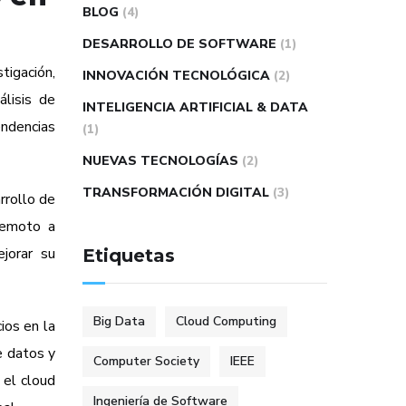
BLOG
(4)
DESARROLLO DE SOFTWARE
(1)
tigación,
INNOVACIÓN TECNOLÓGICA
(2)
álisis de
INTELIGENCIA ARTIFICIAL & DATA
endencias
(1)
NUEVAS TECNOLOGÍAS
(2)
TRANSFORMACIÓN DIGITAL
(3)
rrollo de
 remoto a
jorar su
Etiquetas
Big Data
Cloud Computing
ios en la
e datos y
Computer Society
IEEE
 el cloud
Ingeniería de Software