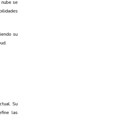
a nube se
bilidades
iendo su
oud.
ctual. Su
fine las