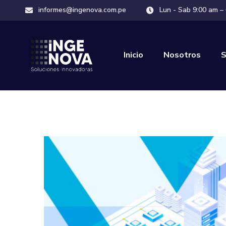
informes@ingenova.com.pe
Lun - Sab 9:00 am –
Inicio
Nosotros
S