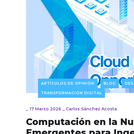
ARTÍCULOS DE OPINIÓN
BLOG
DES
TRANSFORMACIÓN DIGITAL
_
17 Marzo 2026
_
Carlos Sánchez Acosta
Computación en la Nu
Emergentes para Inge