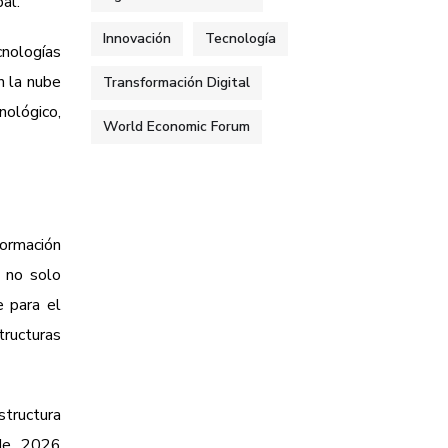
al.
Innovación
Tecnología
cnologías
n la nube
Transformación Digital
ológico,
World Economic Forum
formación
a no solo
e para el
tructuras
structura
 de 2026