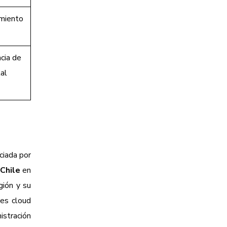
imiento
cia de
tal
ciada por
Chile
en
gión y su
nes cloud
istración