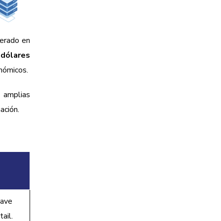
lerado en
 dólares
onómicos.
 amplias
ación.
lave
tail.