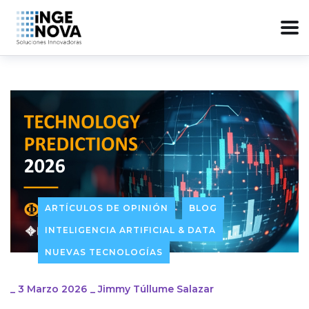
ARTÍCULOS DE OPINIÓN
BLOG
INTELIGENCIA ARTIFICIAL & DATA
NUEVAS TECNOLOGÍAS
_
3 Marzo 2026
_
Jimmy Túllume Salazar