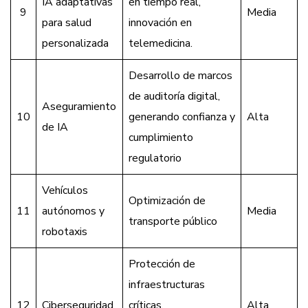
IA adaptativas
en tiempo real,
9
Media
para salud
innovación en
personalizada
telemedicina.
Desarrollo de marcos
de auditoría digital,
Aseguramiento
10
generando confianza y
Alta
de IA
cumplimiento
regulatorio
Vehículos
Optimización de
11
autónomos y
Media
transporte público
robotaxis
Protección de
infraestructuras
12
Ciberseguridad
críticas,
Alta