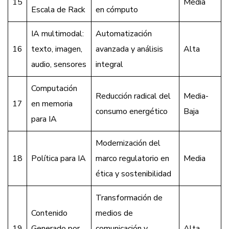
15
Media
Escala de Rack
en cómputo
IA multimodal:
Automatización
16
texto, imagen,
avanzada y análisis
Alta
audio, sensores
integral
Computación
Reducción radical del
Media-
17
en memoria
consumo energético
Baja
para IA
Modernización del
18
Política para IA
marco regulatorio en
Media
ética y sostenibilidad
Transformación de
Contenido
medios de
19
Generado por
comunicación y
Alta