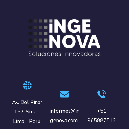
Av. Del Pinar
informes@in
+51
152, Surco,
genova.com.
965887512
Lima - Perú.